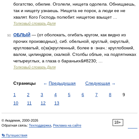
богатство, обилие. Оголели, нищета одолела. Обнищаешь,
так и нищету узнаешь. Нищета не порок, а люди ее не
хвалят. Кого Господь полюбит. нищетою взыщет …
Толковый словарь Даля
ОБЛЫЙ
— (от оболокать, огибать кругом, как видно из
90
прочих производных), сиб. обельной, круглый, округлый,
кругловатый, о(за)кругленный, более в ·знач.: круглобокий,
валом, цилиндром, скалкой. Столбы облые, на подпятниках
четыреуглых, а глаза о бараньих&#8230; …
Толковый словарь Даля
Страницы
←
Предыдущая
Следующая
→
1
2
3
4
5
6
7
8
9
10
11
12
13
© Академик, 2000-2026
18+
Обратная связь:
Техподдержка
,
Реклама на сайте
👣 Путешествия