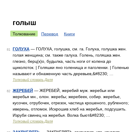
голыш
Толкование
Перевод
Книги
ГОЛУХА
— ГОЛУХА, голушка, см. га. Голуха, голушка жен.
81
голая женщина; см. также галуха. Голень, голяшка жен.
глезно, берц(к)о, будылка, часть ноги от колена до
щиколоток. | Голяшки яно голенища и паголенки. | Голенью
называют и обнаженную часть деревьев,&#8230; …
Толковый словарь Даля
ЖЕРЕБЕЙ
— ЖЕРЕБЕЙ, жеребий муж. жеребьи или
82
жеребья мн., олон. жеребы; жеребеек, собир. жеребье,
кусочек, отрубочек, отрезок, частица крошеного, рубленого;
иверень, отломок. Искрошив хлеб на жеребья, подсушить.
Изруби свинец на жеребья. Волка бьют&#8230; …
Толковый словарь Даля