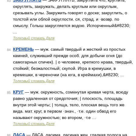
ЗАКРУГЛЯТЬ
— ЗАКРУГЛЯТЬ, закруглить что, круглить,
83
округлять, закружать, делать круглым или округлым,
срезывать углы. Закружить говорят о доске; закруглить, о
толстой или облой округлости. ся, страд. и ·возвр. по
смыслу. Голыш закругляется водою. Испорченный&#8230;
…
Толковый словарь Даля
КРЕМЕНЬ
— муж. самый твердый и жесткий из простых
84
камней, служивший прежде особ. для добычи огня (до
самогарных спичек). | о человеке, крепкого нрава, твердый,
стойкий; безжалостный; скупой. Игра в кремушки, в
кремешки, в череночки (на юга, в креймахи),&#8230; …
Толковый словарь Даля
КРУГ
— муж. окружность, сомкнутая кривая черта, всюду
85
равно удаленная от средоточия; | плоскость, площадь
внутри этой черты; | толща, тело, плоская вещь того же
вида. мат. круг, в первом ·знач., ·т.е. один обвод его
называют окружностью; во втором, ·т.е …
Толковый словарь Даля
ЛАСА
— ЛАСА, ласима, ласинка жен. гладкая полоса на
86