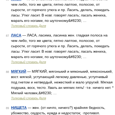
чем либо, того же цвета; пятно лаптою, полосою, от
сырости, от горячого утюга и пр. Ласить, делать, покидать
ласы. Утюг ласит. В новг. говорят ласать; ласать жениха,
марать его ногами, по шуточному&#8230; …
Толковый словарь Даля
ЛАСА
— ЛАСА, ласима, ласинка жен. гладкая полоса на
87
чем либо, того же цвета; пятно лаптою, полосою, от
сырости, от горячого утюга и пр. Ласить, делать, покидать
ласы. Утюг ласит. В новг. говорят ласать; ласать жениха,
марать его ногами, по шуточному&#8230; …
Толковый словарь Даля
МЯГКИЙ
— МЯГКИЙ, мягонький и мяконький, мякохонький,
88
вост. мягкой, уступающий легкому давленью, уступчивый
под гнетом и нетвердый, нежесткий и мало упругий. Мягкая
подушка, воск, тесто. Хвать ан мягких пять! ·т.е. ничего нет. *
Мягкий человек,&#8230; …
Толковый словарь Даля
НИЩЕТА
— жен. (от ничто, ничего?) крайняя бедность,
89
убожество, скудость, нужда и недостаток; ·противоп.